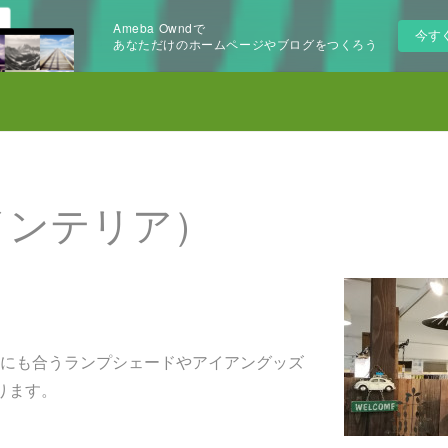
Ameba Owndで
今す
あなただけのホームページやブログをつくろう
インテリア）
にも合うランプシェードやアイアングッズ
ります。