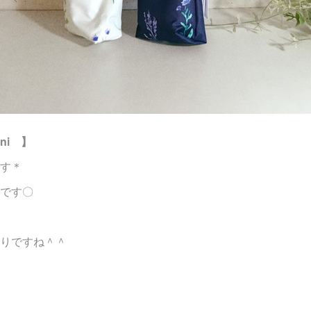
ini 】
す＊
です〇
りですね＾＾