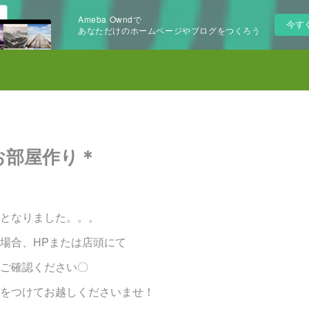
Ameba Owndで
今す
あなただけのホームページやブログをつくろう
お部屋作り＊
となりました。。。
場合、HPまたは店頭にて
ご確認ください〇
をつけてお越しくださいませ！